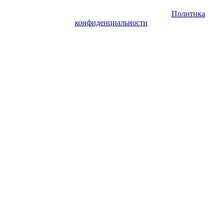
права защищены. Запрещено использование материалов сайта
без согласия его авторов и обратной ссылки.
Политика
конфиденциальности