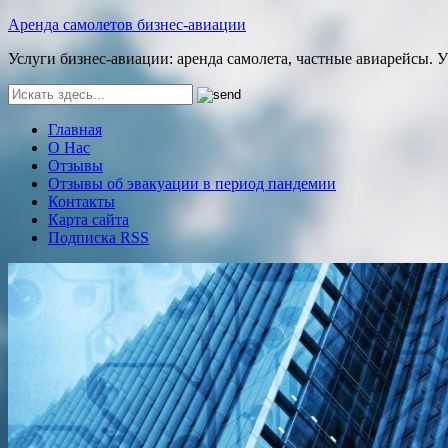
Аренда самолетов бизнес-авиации
Услуги бизнес-авиации: аренда самолета, частные авиарейсы. 
Главная
О Нас
Отзывы
Отзывы об эвакуации в период пандемии
Контакты
Карта сайта
Подписка RSS