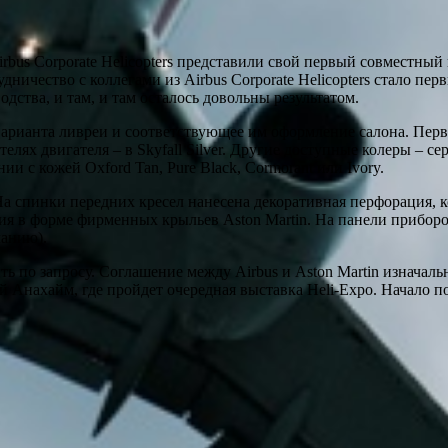
irbus Corporate Helicopters представили свой первый совместн
трудничество с коллегами из Airbus Corporate Helicopters стало
водства, и там, и там осталось довольны результатом.
рианта ливреи и соответствующее им оформление салона. Первый
телях двигателя – в Skyfall Silver. Другие доступные колеры – 
ии с кожей Oxford Tan, Pure Black, Cormorant или Ivory.
 На спинки передних кресел нанесена декоративная перфорация,
ия в форме фирменных крыльев Aston Martin. На панели приборо
ланию).
ь по запросу. Соглашение между Airbus и Aston Martin изначаль
й Анахайм, где пройдет очередная выставка Heli-Expo. Начало по