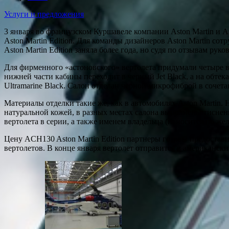
Услуги и предложения
3 января во французском Куршавеле компании Aston Martin и A
Aston Martin Edition. Для команды дизайнеров Aston Martin со
Aston Martin Edition заняла более года, но судя по отзывам руко
Для фирменного «астоновского» вертолета придумали четыре ва
нижней части кабины переходит в черный Jet Black, а на обтека
Ultramarine Black. Салон отделан черной микрофиброй в сочетан
Материалы отделки такие же, как в автомобилях Aston Martin.
натуральной кожей, в разных местах салона выполнены тиснен
вертолета в серии, а также именем владельца (наносится по же
Цену ACH130 Aston Martin Edition партнеры готовы предоставит
вертолетов. В конце января вертолет отправится в американски