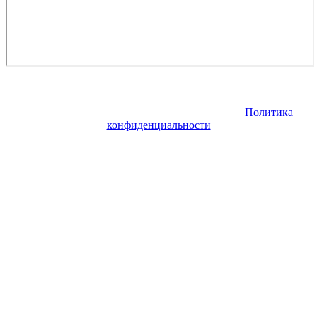
Copyright © 2026. Аренда самолетов бизнес-авиации. Все
права защищены. Запрещено использование материалов сайта
без согласия его авторов и обратной ссылки.
Политика
конфиденциальности